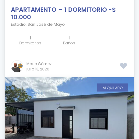
APARTAMENTO – 1 DORMITORIO -$
10.000
Estadio
,
San José de Mayo
1
1
Dormitorios
Baños
Mario Gómez
julio 13, 2026
ALQUILADO