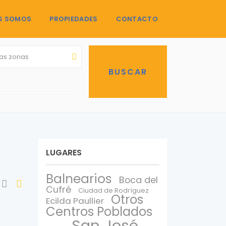
S SOMOS
PROPIEDADES
CONTACTO
las zonas
LUGARES
Balnearios
Boca del
Cufré
Ciudad de Rodríguez
Otros
Ecilda Paullier
Centros Poblados
San José