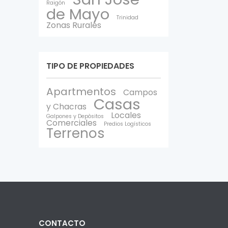
Raigón
de Mayo
Trinidad
Zonas Rurales
TIPO DE PROPIEDADES
Apartmentos
Campos
Casas
y Chacras
Locales
Galpones y Depòsitos
Comerciales
Predios Logísticos
Terrenos
CONTACTO