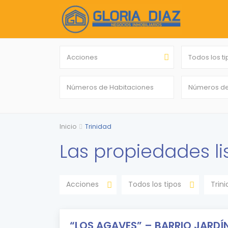
Acciones
Todos los t
Inicio
Trinidad
Las propiedades li
Acciones
Todos los tipos
Trin
“LOS AGAVES” – BARRIO JARDÍ
DESTACADO