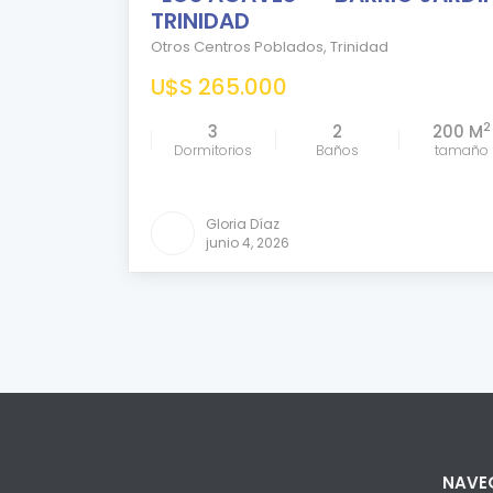
TRINIDAD
EN
VENTA
Otros Centros Poblados
,
Trinidad
U$S 265.000
2
3
2
200 M
Dormitorios
Baños
tamaño
Comparar
Gloria Díaz
junio 4, 2026
NAVE