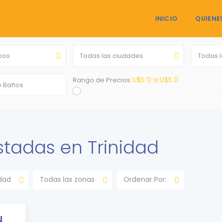
INICIO
QUIENE
ipos
Todas las ciudades
Todas 
U$S 0 a U$S 0
Rango de Precios
stadas en Trinidad
idad
Todas las zonas
Ordenar Por:
N