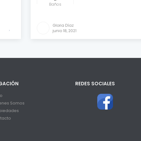
Baños
Comparar
Gloria Díaz
junio 18, 2021
GACIÓN
REDES SOCIALES
io
enes Somos
piedades
tacto