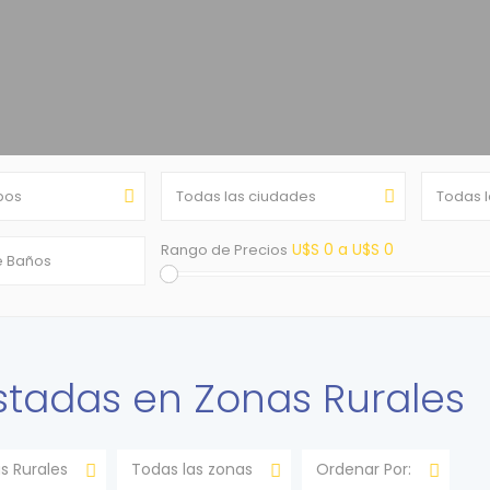
ipos
Todas las ciudades
Todas 
U$S 0 a U$S 0
Rango de Precios
istadas en Zonas Rurales
s Rurales
Todas las zonas
Ordenar Por: