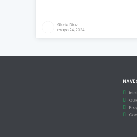
Comparar
Gloria Díaz
mayo 24, 2024
NAVE
Inic
Qui
Pro
Con