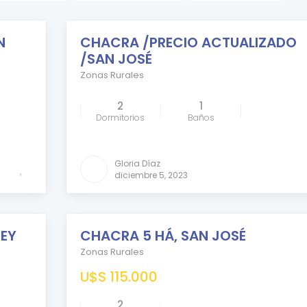
N
CHACRA /PRECIO ACTUALIZADO
DESTACADO
/SAN JOSÉ
VENDIDO
Zonas Rurales
2
1
Dormitorios
Baños
Comparar
Gloria Díaz
diciembre 5, 2023
REY
CHACRA 5 HÁ, SAN JOSÉ
VENDIDO
Zonas Rurales
U$S 115.000
2