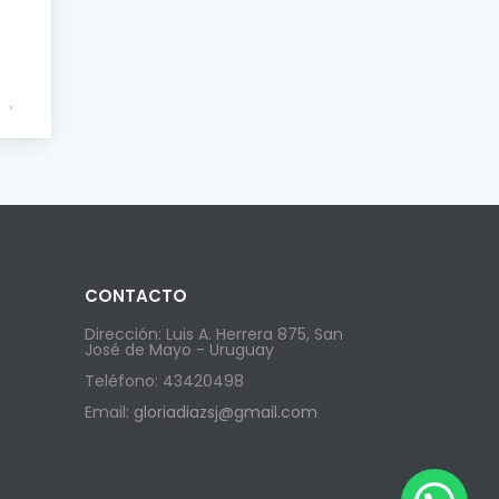
CONTACTO
Dirección: Luis A. Herrera 875, San
José de Mayo - Uruguay
Teléfono: 43420498
Email:
gloriadiazsj@gmail.com