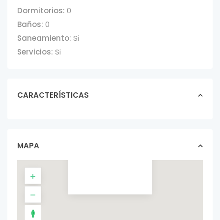
Dormitorios:
0
Baños:
0
Saneamiento:
Si
Servicios:
Si
CARACTERÍSTICAS
CASA 2
DORMITORIOS A
ESTRENAR- $
16.000
MAPA
casas In alquiler