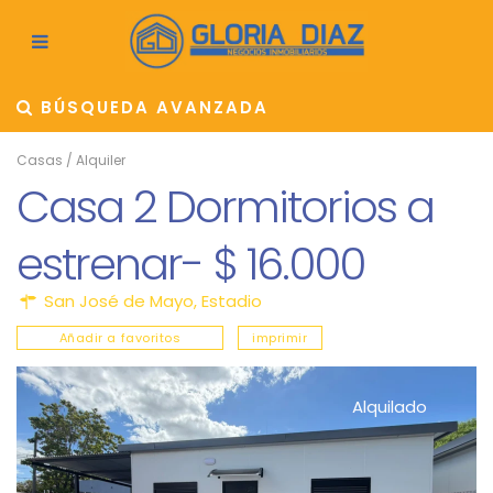
BÚSQUEDA AVANZADA
Casas
/
Alquiler
Casa 2 Dormitorios a
estrenar- $ 16.000
San José de Mayo
,
Estadio
Añadir a favoritos
imprimir
Alquilado