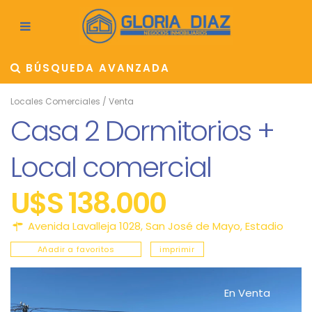
BÚSQUEDA AVANZADA
Locales Comerciales
/
Venta
Casa 2 Dormitorios +
Local comercial
U$S 138.000
Avenida Lavalleja 1028,
San José de Mayo
,
Estadio
Añadir a favoritos
imprimir
En Venta