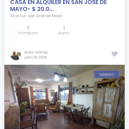
CASA EN ALQUILER EN SAN JOSÉ DE
MAYO- $ 20.0...
33 al Sur
,
San José de Mayo
1
1
Dormitorios
Baños
Mario Gómez
julio 29, 2026
VENDIDO