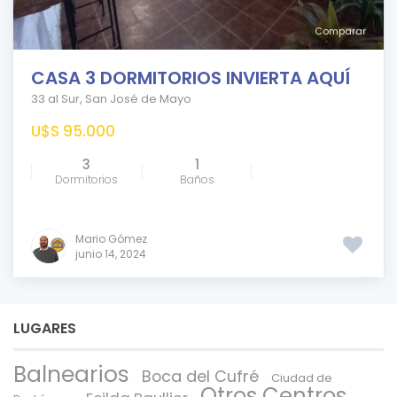
Comparar
CASA 3 DORMITORIOS INVIERTA AQUÍ
33 al Sur
,
San José de Mayo
U$S 95.000
3
1
Dormitorios
Baños
Mario Gómez
junio 14, 2024
LUGARES
Balnearios
Boca del Cufré
Ciudad de
Otros Centros