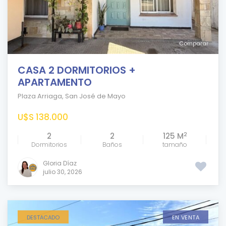
Comparar
CASA 2 DORMITORIOS +
APARTAMENTO
Plaza Arriaga
,
San José de Mayo
U$S 138.000
2
2
2
125 M
Dormitorios
Baños
tamaño
Gloria Díaz
julio 30, 2026
DESTACADO
EN VENTA