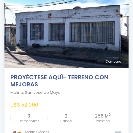
Comparar
PROYÉCTESE AQUÍ- TERRENO CON
MEJORAS
Molino
,
San José de Mayo
U$S 52.000
2
3
2
256 M
Dormitorios
Baños
tamaño
Mario Gómez