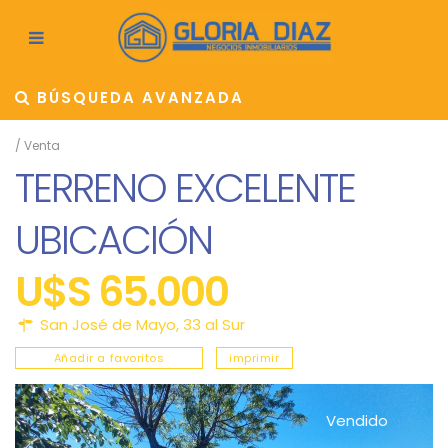
BÚSQUEDA AVANZADA
/
Venta
TERRENO EXCELENTE
UBICACIÓN
U$S 65.000
San José de Mayo
,
33 al Sur
Añadir a favoritos
imprimir
Vendido