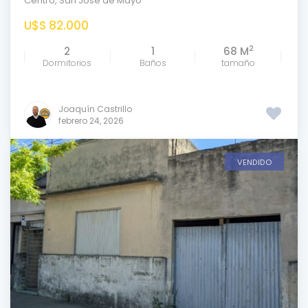
Centro
,
San José de Mayo
U$S 82.000
2
2
1
68 M
Dormitorios
Baños
tamaño
Joaquín Castrillo
febrero 24, 2026
VENDIDO