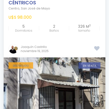
CÉNTRICOS
Centro
,
San José de Mayo
U$S 98.000
2
5
2
326 M
Dormitorios
Baños
tamaño
Joaquín Castrillo
noviembre 19, 2025
DESTACADO
EN VENTA