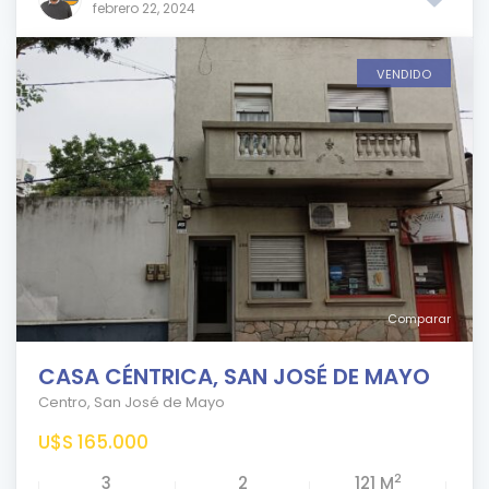
febrero 22, 2024
VENDIDO
Comparar
CASA CÉNTRICA, SAN JOSÉ DE MAYO
Centro
,
San José de Mayo
U$S 165.000
2
3
2
121 M