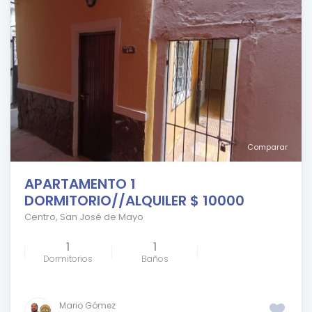
Comparar
APARTAMENTO 1
DORMITORIO//ALQUILER $ 10000
Centro
,
San José de Mayo
1
1
Dormitorios
Baños
Mario Gómez