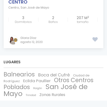
CENTRO
Centro
,
San José de Mayo
2
3
2
207 M
Dormitorios
Baños
tamaño
Gloria Díaz
agosto 12, 2020
LUGARES
Balnearios
Boca del Cufré
Ciudad de
Otros Centros
Ecilda Paullier
Rodríguez
San José de
Poblados
Raigón
Mayo
Zonas Rurales
Trinidad