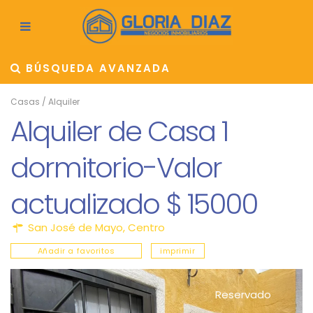
BÚSQUEDA AVANZADA
Casas
/
Alquiler
Alquiler de Casa 1
dormitorio-Valor
actualizado $ 15000
San José de Mayo
,
Centro
Añadir a favoritos
imprimir
Reservado