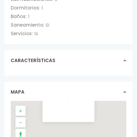
Dormitorios:
1
Baños:
1
Saneamiento:
Si
Servicios:
Si
CARACTERÍSTICAS
ALQUILER DE
CASA 1
DORMITORIO-
VALOR
MAPA
ACTUALIZA...
casas In alquiler