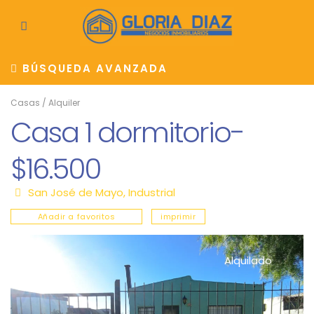
BÚSQUEDA AVANZADA
Casas
/
Alquiler
Casa 1 dormitorio-
$16.500
San José de Mayo
,
Industrial
Añadir a favoritos
imprimir
Alquilado