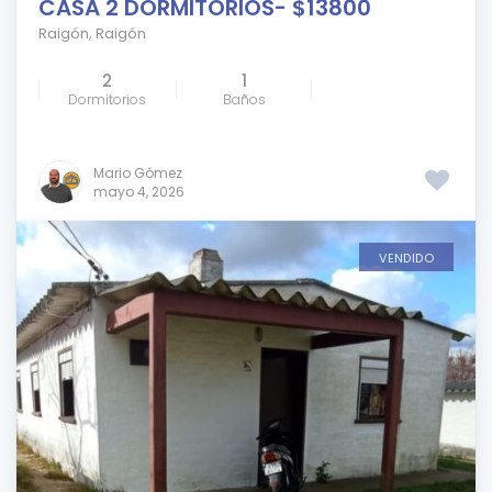
CASA 2 DORMITORIOS- $13800
Raigón
,
Raigón
2
1
Dormitorios
Baños
Mario Gómez
mayo 4, 2026
VENDIDO