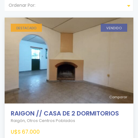
Ordenar Por:
DESTACADO
VENDIDO
Comparar
RAIGON // CASA DE 2 DORMITORIOS
Raigón
,
Otros Centros Poblados
U$S 67.000