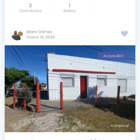
2
1
Dormitorios
Baños
Mario Gómez
marzo 14, 2024
ALQUILADO
Comparar