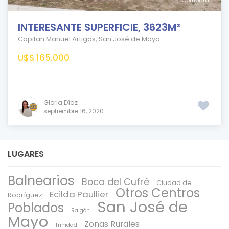
Comparar
INTERESANTE SUPERFICIE, 3623M²
Capitan Manuel Artigas
,
San José de Mayo
U$S 165.000
Gloria Díaz
septiembre 16, 2020
LUGARES
Balnearios
Boca del Cufré
Ciudad de
Otros Centros
Ecilda Paullier
Rodríguez
San José de
Poblados
Raigón
Mayo
Zonas Rurales
Trinidad