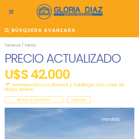
BÚSQUEDA AVANZADA
Terrenos
/
Venta
PRECIO ACTUALIZADO
U$S 42.000
Intersección Los álamos y Zubillaga,
San José de
Mayo
,
Molino
Añadir a favoritos
imprimir
Vendido