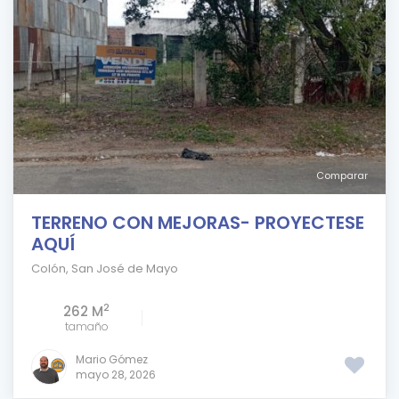
Comparar
TERRENO CON MEJORAS- PROYECTESE
AQUÍ
Colón
,
San José de Mayo
2
262 M
tamaño
Mario Gómez
mayo 28, 2026