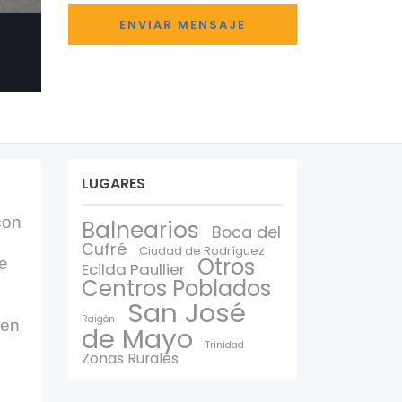
LUGARES
con
Balnearios
Boca del
Cufré
Ciudad de Rodríguez
Otros
se
Ecilda Paullier
Centros Poblados
San José
Raigón
 en
de Mayo
Trinidad
Zonas Rurales