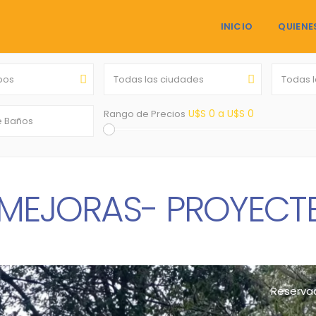
INICIO
QUIENE
ipos
Todas las ciudades
Todas 
U$S 0 a U$S 0
Rango de Precios
MEJORAS- PROYECTE
Reserva