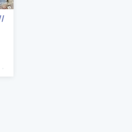
arar
//