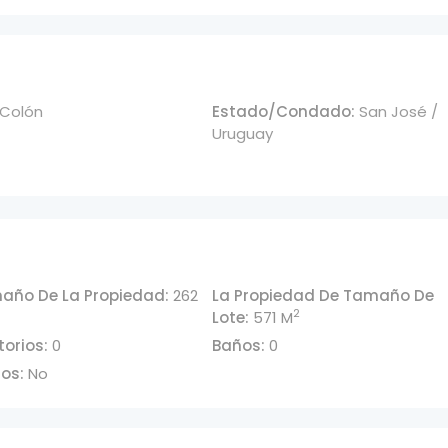
Colón
Estado/Condado:
San José /
Uruguay
maño De La Propiedad:
262
La Propiedad De Tamaño De
2
Lote:
571 M
orios:
0
Baños:
0
ios:
No