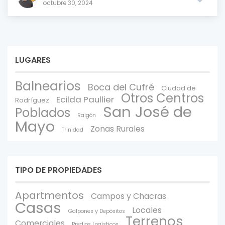
octubre 30, 2024
LUGARES
Balnearios
Boca del Cufré
Ciudad de
Otros Centros
Ecilda Paullier
Rodríguez
San José de
Poblados
Raigón
Mayo
Zonas Rurales
Trinidad
TIPO DE PROPIEDADES
Apartmentos
Campos y Chacras
Casas
Locales
Galpones y Depòsitos
Terrenos
Comerciales
Predios Logísticos