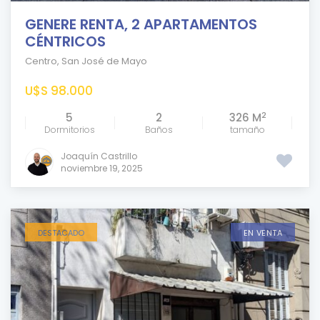
GENERE RENTA, 2 APARTAMENTOS
CÉNTRICOS
Centro
,
San José de Mayo
U$S 98.000
2
5
2
326 M
Dormitorios
Baños
tamaño
Joaquín Castrillo
noviembre 19, 2025
DESTACADO
EN VENTA