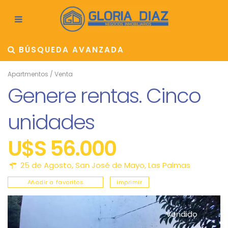
BÚSQUEDA AVANZADA
Apartmentos
/
Venta
Genere rentas. Cinco
unidades
U$S 56.000
25 de Agosto,
San José de Mayo
,
Las Palmas
Añadir a favoritos
imprimir
Vendido