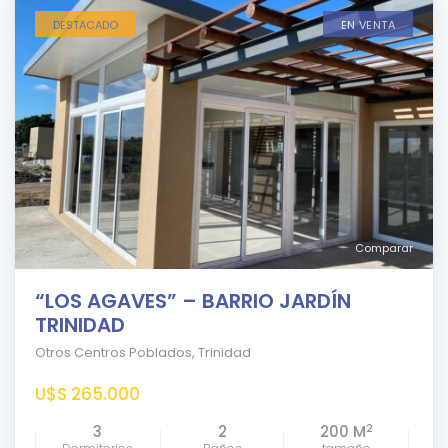
DESTACADO
EN VENTA
Comparar
“LOS AGAVES” – BARRIO JARDÍN
TRINIDAD
Otros Centros Poblados
,
Trinidad
U$S 265.000
2
3
2
200 M