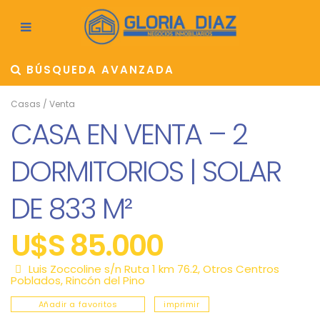
BÚSQUEDA AVANZADA
Casas
/
Venta
CASA EN VENTA – 2
DORMITORIOS | SOLAR
DE 833 M²
U$S 85.000
Luis Zoccoline s/n Ruta 1 km 76.2,
Otros Centros
Poblados
,
Rincón del Pino
Añadir a favoritos
imprimir