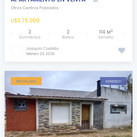
Otros Centros Poblados
U$S 75.000
2
2
2
114 M
Dormitorios
Baños
tamaño
Joaquín Castrillo
febrero 23, 2026
DESTACADO
VENDIDO