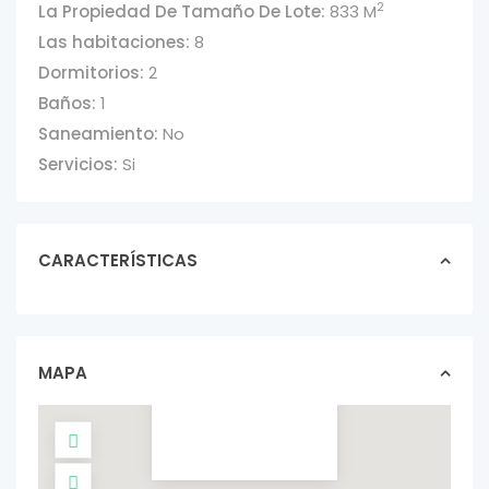
2
La Propiedad De Tamaño De Lote:
833 M
Las habitaciones:
8
Dormitorios:
2
Baños:
1
Saneamiento:
No
Servicios:
Si
CARACTERÍSTICAS
CASA EN VENTA –
2 DORMITORIOS |
SOLAR DE 833 ...
casas In venta
MAPA
U$S 85.000