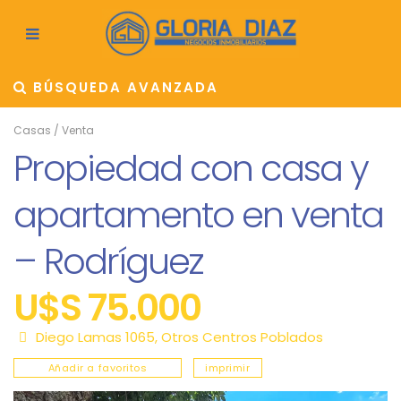
BÚSQUEDA AVANZADA
Casas
/
Venta
Propiedad con casa y
apartamento en venta
– Rodríguez
U$S 75.000
Diego Lamas 1065,
Otros Centros Poblados
Añadir a favoritos
imprimir