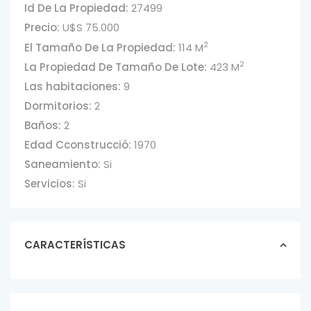
Id De La Propiedad:
27499
Precio:
U$S 75.000
2
El Tamaño De La Propiedad:
114 M
2
La Propiedad De Tamaño De Lote:
423 M
Las habitaciones:
9
Dormitorios:
2
Baños:
2
Edad Cconstrucció:
1970
Saneamiento:
Si
Servicios:
Si
CARACTERÍSTICAS
PROPIEDAD CON
CASA Y
APARTAMENTO
EN VENTA – R...