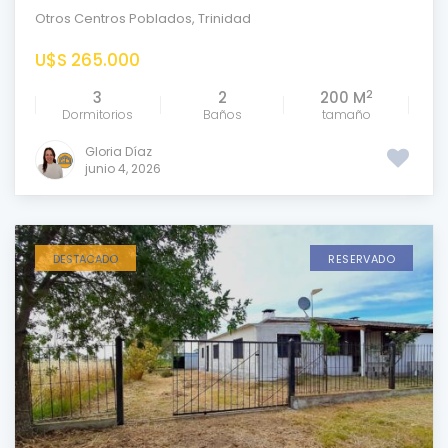
Otros Centros Poblados
,
Trinidad
U$S 265.000
2
3
2
200 M
Dormitorios
Baños
tamaño
Gloria Díaz
junio 4, 2026
DESTACADO
RESERVADO