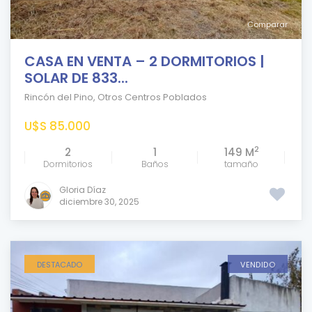
Comparar
CASA EN VENTA – 2 DORMITORIOS |
SOLAR DE 833...
Rincón del Pino
,
Otros Centros Poblados
U$S 85.000
2
2
1
149 M
Dormitorios
Baños
tamaño
Gloria Díaz
diciembre 30, 2025
DESTACADO
VENDIDO