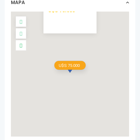
MAPA
casas In venta
U$S 75.000
U$S 75.000