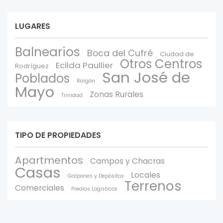
LUGARES
Balnearios
Boca del Cufré
Ciudad de
Otros Centros
Ecilda Paullier
Rodríguez
San José de
Poblados
Raigón
Mayo
Zonas Rurales
Trinidad
TIPO DE PROPIEDADES
Apartmentos
Campos y Chacras
Casas
Locales
Galpones y Depòsitos
Terrenos
Comerciales
Predios Logísticos