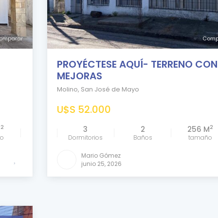
omparar
Comp
PROYÉCTESE AQUÍ- TERRENO CON
MEJORAS
Molino
,
San José de Mayo
U$S 52.000
2
2
M
3
2
256 M
ño
Dormitorios
Baños
tamaño
Mario Gómez
junio 25, 2026