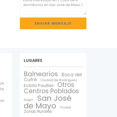
LUGARES
Balnearios
Boca del
Cufré
Ciudad de Rodríguez
con
Otros
Ecilda Paullier
fa
Centros Poblados
San José
con
Raigón
de Mayo
Trinidad
Zonas Rurales