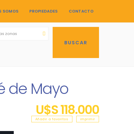
S SOMOS
PROPIEDADES
CONTACTO
las zonas
sé de Mayo
U$S 118.000
Añadir a favoritos
imprimir