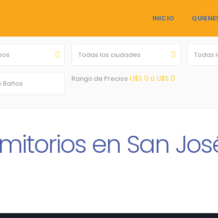
INICIO
QUIENE
ipos
Todas las ciudades
Todas 
U$S 0 a U$S 0
Rango de Precios
mitorios en San Jo