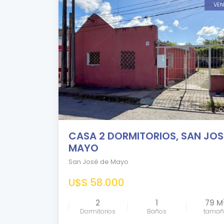
VE
C
CASA 2 DORMITORIOS, SAN JOS
MAYO
San José de Mayo
U$S 58.000
2
1
79 M
Dormitorios
Baños
tama