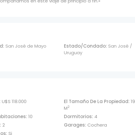
ompañamos en este viaje de principio a fin.»
d:
San José de Mayo
Estado/Condado:
San José /
Uruguay
:
U$S 118.000
El Tamaño De La Propiedad:
1
2
M
bitaciones:
10
Dormitorios:
4
:
2
Garages:
Cochera
ios:
Si