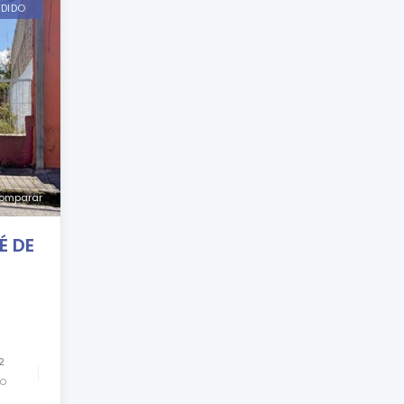
NDIDO
omparar
É DE
2
ño