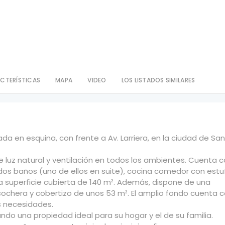
CTERÍSTICAS
MAPA
VIDEO
LOS LISTADOS SIMILARES
a en esquina, con frente a Av. Larriera, en la ciudad de San
te luz natural y ventilación en todos los ambientes. Cuenta 
 dos baños (uno de ellos en suite), cocina comedor con estu
una superficie cubierta de 140 m². Además, dispone de una
 cochera y cobertizo de unos 53 m². El amplio fondo cuenta 
s necesidades.
do una propiedad ideal para su hogar y el de su familia.