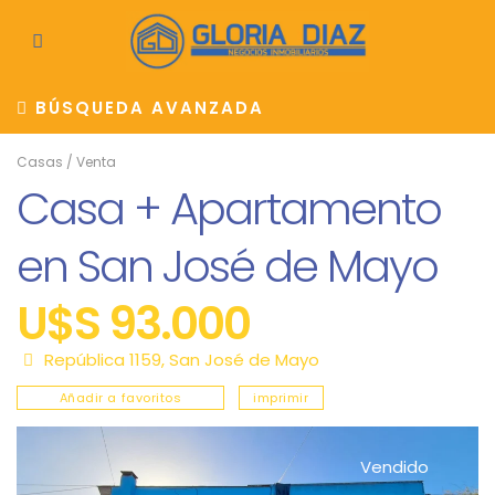
BÚSQUEDA AVANZADA
Casas
/
Venta
Casa + Apartamento
en San José de Mayo
U$S 93.000
República 1159,
San José de Mayo
Añadir a favoritos
imprimir
Vendido