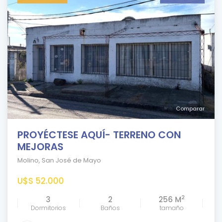
Comparar
PROYÉCTESE AQUÍ- TERRENO CON
MEJORAS
Molino
,
San José de Mayo
U$S 52.000
2
3
2
256 M
Dormitorios
Baños
tamaño