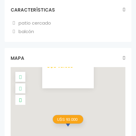
CARACTERÍSTICAS
patio cercado
balcón
CASA +
APARTAMENTO
EN SAN JOSÉ DE
MAYO
MAPA
casas In venta
U$S 93.000
U$S 93.000