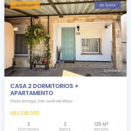
DESTACADO
EN VENTA
Comparar
CASA 2 DORMITORIOS +
APARTAMENTO
Plaza Arriaga
,
San José de Mayo
U$S 138.000
2
2
2
125 M
Dormitorios
Baños
tamaño