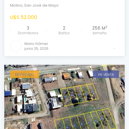
Molino
,
San José de Mayo
U$S 52.000
2
3
2
256 M
Dormitorios
Baños
tamaño
Mario Gómez
junio 25, 2026
DESTACADO
EN VENTA