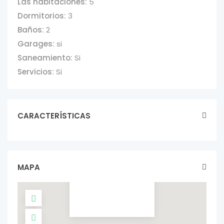
Las habitaciones:
5
Dormitorios:
3
Baños:
2
Garages:
si
Saneamiento:
Si
Servicios:
Si
CARACTERÍSTICAS
CASA 3
DORMITORIOS
venta
U$S 85.000
MAPA