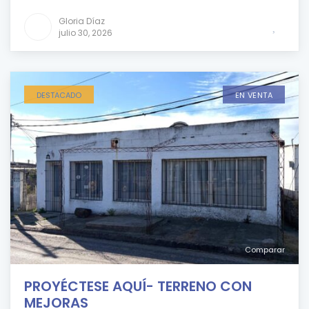
Gloria Díaz
julio 30, 2026
DESTACADO
EN VENTA
Comparar
PROYÉCTESE AQUÍ- TERRENO CON
MEJORAS