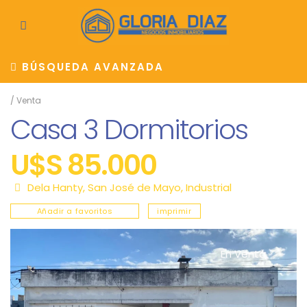
BÚSQUEDA AVANZADA
/
Venta
Casa 3 Dormitorios
U$S 85.000
Dela Hanty,
San José de Mayo
,
Industrial
Añadir a favoritos
imprimir
En Venta