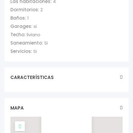
Las habitaciones:
4
Dormitorios:
2
Baños:
1
Garages:
si
Techo:
liviano
Saneamiento:
Si
Servicios:
Si
CARACTERÍSTICAS
CASA 2
DORMITORIOS
AMPLIO GARAJE
casas In venta
MAPA
U$S 89.000