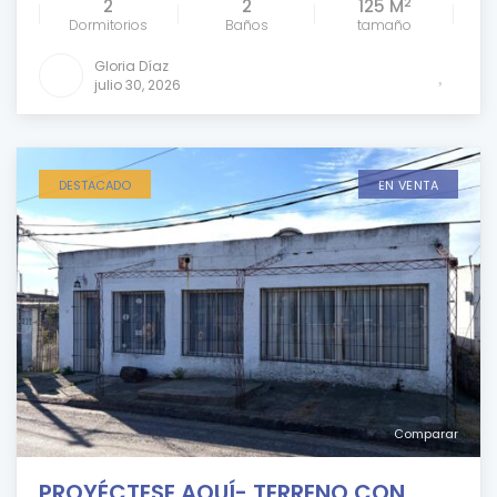
2
2
2
125 M
Dormitorios
Baños
tamaño
Gloria Díaz
julio 30, 2026
DESTACADO
EN VENTA
Comparar
PROYÉCTESE AQUÍ- TERRENO CON