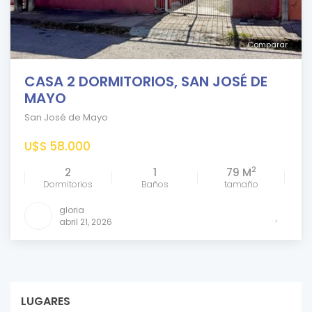
Comparar
CASA 2 DORMITORIOS, SAN JOSÉ DE
MAYO
San José de Mayo
U$S 58.000
2
2
1
79 M
Dormitorios
Baños
tamaño
gloria
abril 21, 2026
LUGARES