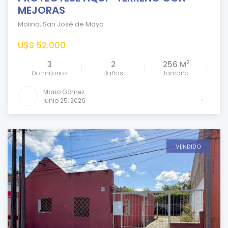
MEJORAS
Molino
,
San José de Mayo
U$S 52.000
2
3
2
256 M
Dormitorios
Baños
tamaño
Mario Gómez
junio 25, 2026
VENDIDO