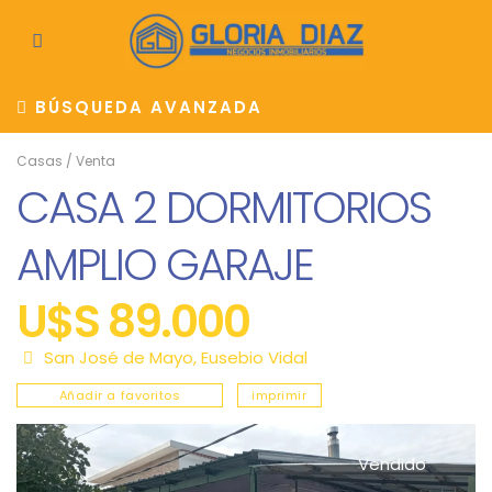
BÚSQUEDA AVANZADA
Casas
/
Venta
CASA 2 DORMITORIOS
AMPLIO GARAJE
U$S 89.000
San José de Mayo
,
Eusebio Vidal
Añadir a favoritos
imprimir
Vendido