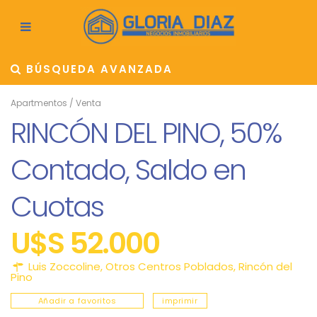
BÚSQUEDA AVANZADA
Apartmentos
/
Venta
RINCÓN DEL PINO, 50%
Contado, Saldo en
Cuotas
U$S 52.000
Luis Zoccoline,
Otros Centros Poblados
,
Rincón del
Pino
Añadir a favoritos
imprimir