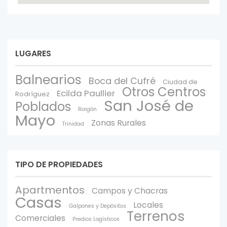
LUGARES
Balnearios
Boca del Cufré
Ciudad de
Otros Centros
Ecilda Paullier
Rodríguez
San José de
Poblados
Raigón
Mayo
Zonas Rurales
Trinidad
TIPO DE PROPIEDADES
Apartmentos
Campos y Chacras
Casas
Locales
Galpones y Depòsitos
Terrenos
Comerciales
Predios Logísticos