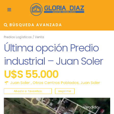
BÚSQUEDA AVANZADA
Predios Logísticos
/
Venta
Última opción Predio
industrial – Juan Soler
U$S 55.000
Juan Soler ,
Otros Centros Poblados
,
Juan Soler
Añadir a favoritos
imprimir
Vendido