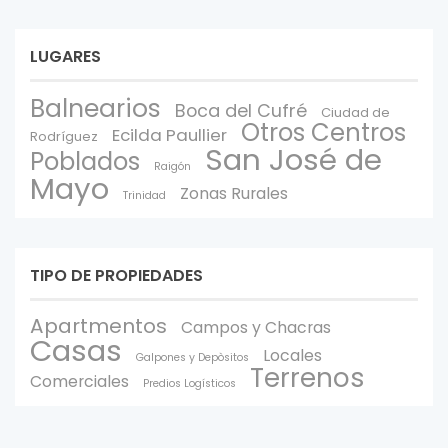
LUGARES
Balnearios
Boca del Cufré
Ciudad de
Otros Centros
Ecilda Paullier
Rodríguez
San José de
Poblados
Raigón
Mayo
Zonas Rurales
Trinidad
TIPO DE PROPIEDADES
Apartmentos
Campos y Chacras
Casas
Locales
Galpones y Depòsitos
Terrenos
Comerciales
Predios Logísticos