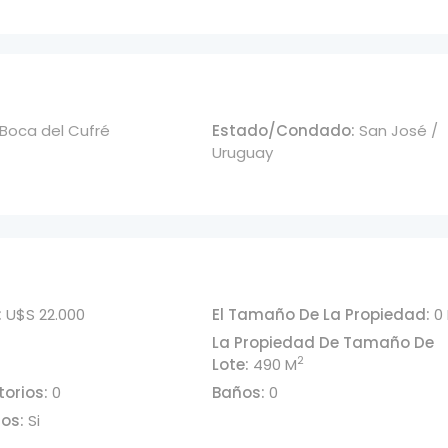
Boca del Cufré
Estado/Condado:
San José /
Uruguay
:
U$S 22.000
El Tamaño De La Propiedad:
0
La Propiedad De Tamaño De
2
Lote:
490 M
orios:
0
Baños:
0
ios:
Si