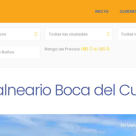
INICIO
QUIENE
ipos
Todas las ciudades
Todas 
U$S 0 a U$S 0
Rango de Precios
lneario Boca del Cu
En Ven