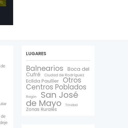
LUGARES
 de
Balnearios
Boca del
Cufré
Ciudad de Rodríguez
Otros
Ecilda Paullier
Centros Poblados
San José
Raigón
de Mayo
utar
Trinidad
Zonas Rurales
 de
deje