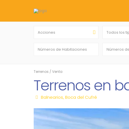
Acciones
Todos los t
Terrenos
/
Venta
Terrenos en ba
Balnearios
,
Boca del Cufré