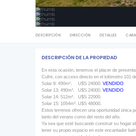
DESCRIPCIÓN
DIRECCIÓN
DETALLES
CARA
DESCRIPCIÓN DE LA PROPIEDAD
En esta ocasión, tenemos el placer de presentar
Cufré, con acceso directo en el kilómetro 101 de
Solar 8: 490m². U$S 24000.
VENDIDO
Solar 13: 490m². U$S 24000.
VENDIDO
Solar 14: 512m². U$S 22000.
Solar 15: 1054m². U$S 48000.
Estos terrenos ofrecen una oportunidad única p
tanto del verano como del resto del año.
Ya sea que esté buscando construir su hogar id
tener su propio espacio en este encantador baln