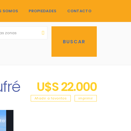
S SOMOS
PROPIEDADES
CONTACTO
las zonas
fré
U$S 22.000
Añadir a favoritos
imprimir
ta