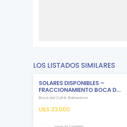
LOS LISTADOS SIMILARES
SOLARES DISPONIBLES –
DESTACADO
FRACCIONAMIENTO BOCA D...
EN
VENTA
Boca del Cufré
,
Balnearios
U$S 33.000
Comparar
Joaquín Castrillo