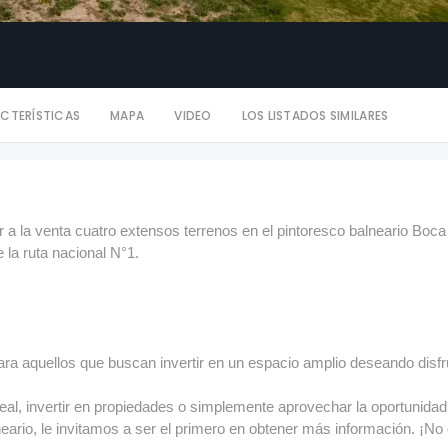
CTERÍSTICAS
MAPA
VIDEO
LOS LISTADOS SIMILARES
 a la venta cuatro extensos terrenos en el pintoresco balneario Boca
 la ruta nacional N°1.
ara aquellos que buscan invertir en un espacio amplio deseando disfr
eal, invertir en propiedades o simplemente aprovechar la oportunidad
eario, le invitamos a ser el primero en obtener más información. ¡No 