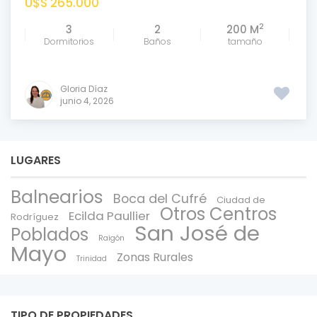
U$S 265.000
2
3
2
200 M
Dormitorios
Baños
tamaño
Gloria Díaz
junio 4, 2026
LUGARES
Balnearios
Boca del Cufré
Ciudad de
Otros Centros
Ecilda Paullier
Rodríguez
San José de
Poblados
Raigón
Mayo
Zonas Rurales
Trinidad
TIPO DE PROPIEDADES