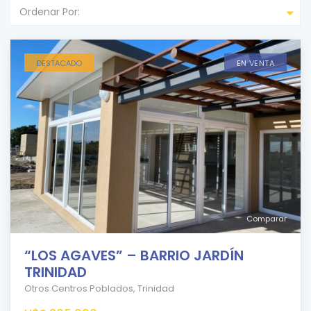
Ordenar Por:
DESTACADO
EN VENTA
Comparar
“LOS AGAVES” – BARRIO JARDÍN
TRINIDAD
Otros Centros Poblados
,
Trinidad